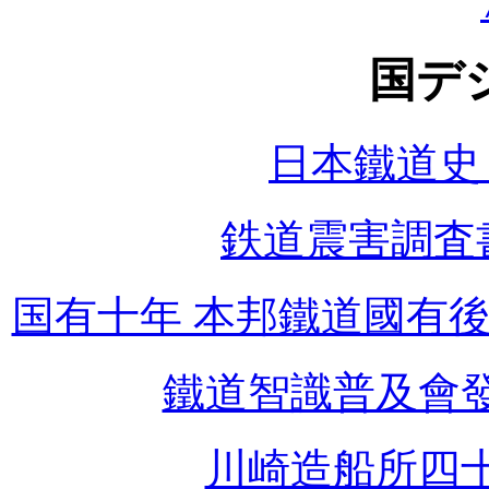
国デ
日本鐵道史
鉄道震害調査書
国有十年 本邦鐵道國有
鐵道智識普及會發
川崎造船所四十