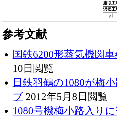
鷹取工
浜松工
計
参考文献
国鉄6200形蒸気機関車#107
10日閲覧
日鉄羽鶴の1080が梅小
ブ
2012年5月8日閲覧
1080号機梅小路入りに