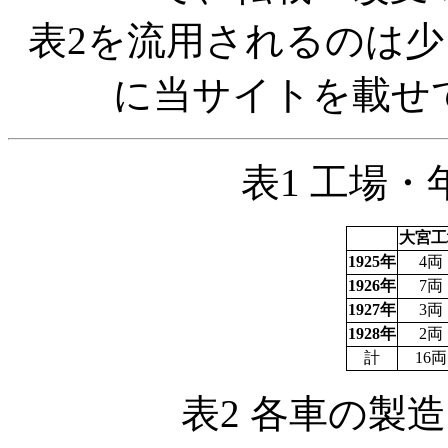
表2を流用されるのは少
に当サイトを載せ
表1 工場
大宮工
1925年
4両
1926年
7両
1927年
3両
1928年
2両
計
16両
表2 各車の製