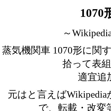
107
～Wikipe
蒸気機関車 1070形に関す
拾って表
適宜追
元はと言えばWikipe
で、転載・改変