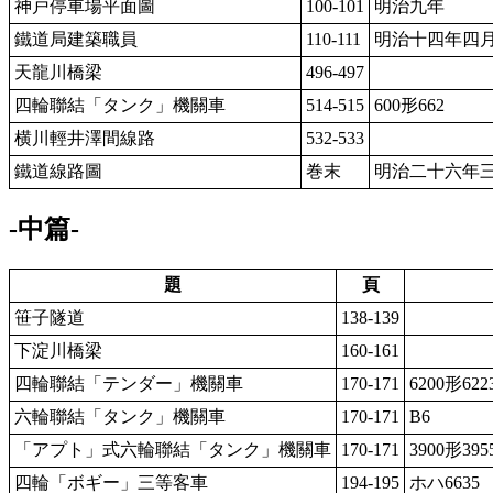
神戸停車場平面圖
100-101
明治九年
鐵道局建築職員
110-111
明治十四年四
天龍川橋梁
496-497
四輪聯結「タンク」機關車
514-515
600形662
横川輕井澤間線路
532-533
鐵道線路圖
巻末
明治二十六年
-中篇-
題
頁
笹子隧道
138-139
下淀川橋梁
160-161
四輪聯結「テンダー」機關車
170-171
6200形622
六輪聯結「タンク」機關車
170-171
B6
「アプト」式六輪聯結「タンク」機關車
170-171
3900形395
四輪「ボギー」三等客車
194-195
ホハ6635