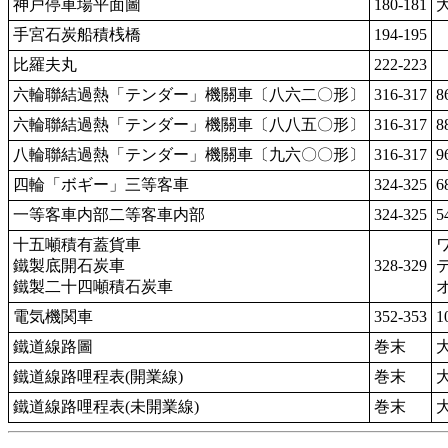
神戸停車場平面圖
180-181
手宮石炭船積桟橋
194-195
比羅夫丸
222-223
六輪聯結過熱「テンダー」機關車〔八六二〇形〕
316-317
8
六輪聯結過熱「テンダー」機關車〔八八五〇形〕
316-317
8
八輪聯結過熱「テンダー」機關車〔九六〇〇形〕
316-317
9
四輪「ボギー」三等客車
324-325
6
一等客車内部二等客車内部
324-325
5
十五噸積有蓋貨車
ワ
鐵製底開石炭車
328-329
テ
鐵製二十四噸積石炭車
オ
電気機関車
352-353
1
鐵道線路圖
巻末
鐵道線路哩程表(開業線)
巻末
鐵道線路哩程表(未開業線)
巻末