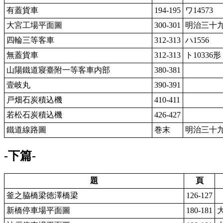
有蓋貨車
194-195
ワ14573
大宮工場平面圖
300-301
明治三十
四輪三等客車
312-313
ハ1556
無蓋貨車
312-313
ト10336形
山陽鐵道寢臺附一等客車内部
380-381
壹岐丸
390-391
戸畑石炭積込機
410-411
若松石炭積込機
426-427
鐵道線路圖
巻末
明治三十
-下篇-
題
頁
釜之脇橋梁徳澤橋梁
126-127
新橋停車場平面圖
180-181