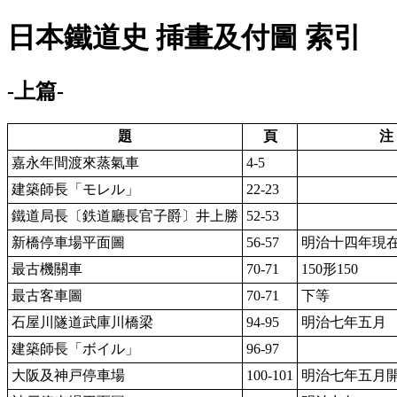
日本鐵道史 挿畫及付圖 索引
-上篇-
題
頁
注
嘉永年間渡來蒸氣車
4-5
建築師長「モレル」
22-23
鐵道局長〔鉄道廳長官子爵〕井上勝
52-53
新橋停車場平面圖
56-57
明治十四年現
最古機關車
70-71
150形150
最古客車圖
70-71
下等
石屋川隧道武庫川橋梁
94-95
明治七年五月
建築師長「ボイル」
96-97
大阪及神戸停車場
100-101
明治七年五月