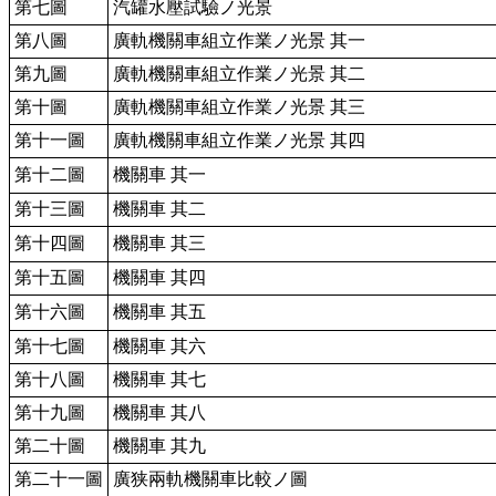
第七圖
汽罐水壓試驗ノ光景
第八圖
廣軌機關車組立作業ノ光景 其一
第九圖
廣軌機關車組立作業ノ光景 其二
第十圖
廣軌機關車組立作業ノ光景 其三
第十一圖
廣軌機關車組立作業ノ光景 其四
第十二圖
機關車 其一
第十三圖
機關車 其二
第十四圖
機關車 其三
第十五圖
機關車 其四
第十六圖
機關車 其五
第十七圖
機關車 其六
第十八圖
機關車 其七
第十九圖
機關車 其八
第二十圖
機關車 其九
第二十一圖
廣狭兩軌機關車比較ノ圖