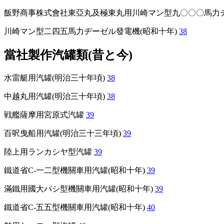
飯野商事株式會社東亞丸及極東丸用川崎マン型九〇〇〇馬力ヂ
川崎マン型二四五馬力ヂーゼル發電機(昭和十年)
38
當社製作汽罐類(昔と今)
水雷艇用汽罐(明治三十年頃)
38
中越丸用汽罐(明治三十年頃)
38
戦艦薩摩用宮原式汽罐
39
百呎曳船用汽罐(明治三十三年頃)
39
陸上用ランカシヤ型汽罐
39
鐵道省C-一二型機關車用汽罐(昭和十年)
39
滿鐵用國大パシ型機關車用汽罐(昭和十年)
39
鐵道省C-五五型機關車用汽罐(昭和十年)
40