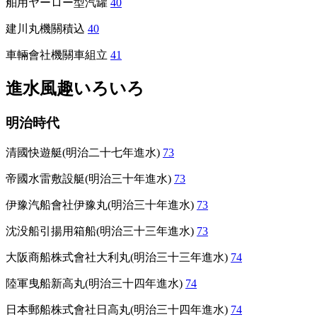
舶用ヤーロー型汽罐
40
建川丸機關積込
40
車輛會社機關車組立
41
進水風趣いろいろ
明治時代
清國快遊艇(明治二十七年進水)
73
帝國水雷敷設艇(明治三十年進水)
73
伊豫汽船會社伊豫丸(明治三十年進水)
73
沈没船引揚用箱船(明治三十三年進水)
73
大阪商船株式會社大利丸(明治三十三年進水)
74
陸軍曳船新高丸(明治三十四年進水)
74
日本郵船株式會社日高丸(明治三十四年進水)
74