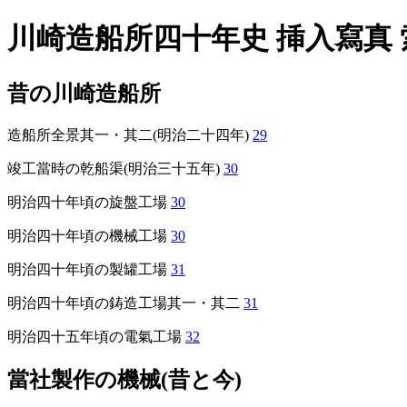
川崎造船所四十年史 挿入寫真 
昔の川崎造船所
造船所全景其一・其二(明治二十四年)
29
竣工當時の乾船渠(明治三十五年)
30
明治四十年頃の旋盤工場
30
明治四十年頃の機械工場
30
明治四十年頃の製罐工場
31
明治四十年頃の鋳造工場其一・其二
31
明治四十五年頃の電氣工場
32
當社製作の機械(昔と今)