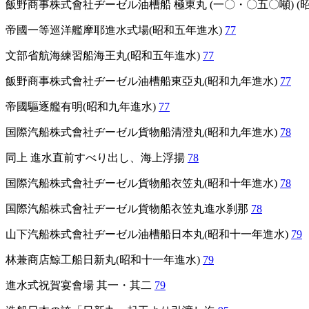
飯野商事株式會社ヂーゼル油槽船 極東丸 (一〇・〇五〇噸) (
帝國一等巡洋艦摩耶進水式場(昭和五年進水)
77
文部省航海練習船海王丸(昭和五年進水)
77
飯野商事株式會社ヂーゼル油槽船東亞丸(昭和九年進水)
77
帝國驅逐艦有明(昭和九年進水)
77
国際汽船株式會社ヂーゼル貨物船清澄丸(昭和九年進水)
78
同上 進水直前すべり出し、海上浮揚
78
国際汽船株式會社ヂーゼル貨物船衣笠丸(昭和十年進水)
78
国際汽船株式會社ヂーゼル貨物船衣笠丸進水刹那
78
山下汽船株式會社ヂーゼル油槽船日本丸(昭和十一年進水)
79
林兼商店鯨工船日新丸(昭和十一年進水)
79
進水式祝賀宴會場 其一・其二
79