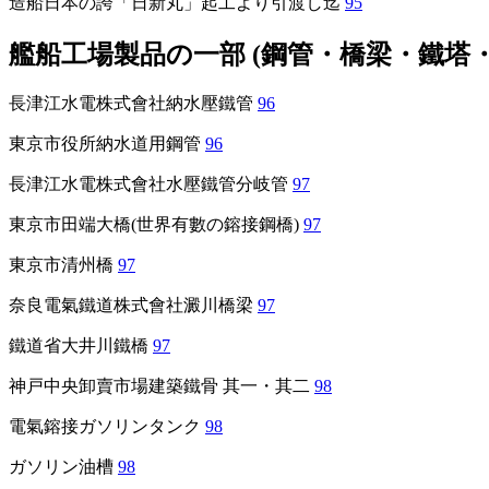
造船日本の誇「日新丸」起工より引渡し迄
95
艦船工場製品の一部 (鋼管・橋梁・鐵塔
長津江水電株式會社納水壓鐵管
96
東京市役所納水道用鋼管
96
長津江水電株式會社水壓鐵管分岐管
97
東京市田端大橋(世界有數の鎔接鋼橋)
97
東京市清州橋
97
奈良電氣鐵道株式會社澱川橋梁
97
鐵道省大井川鐵橋
97
神戸中央卸賣市場建築鐵骨 其一・其二
98
電氣鎔接ガソリンタンク
98
ガソリン油槽
98