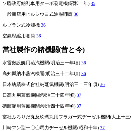
ソ聯政府納列車用ターボ發電機(昭和十年)
35
一般商店用ヒルシウヨ式油壓喞筒
36
ルブラン式冷却機
36
空氣壓縮用喞筒
36
當社製作の諸機關(昔と今)
水雷敷設艇用蒸汽機關(明治三十年頃)
36
高知縣納小蒸汽機關(明治三十二年頃)
36
日本紡績株式會社納蒸氣機關(明治三十三年頃)
36
日高丸用蒸氣機關(明治三十四年頃)
37
砲艦淀用蒸氣機關(明治四十四年頃)
37
當社ふろりだ丸及玖瑪丸用フラガー式ヂーゼル機關(大正十三
川崎マン型一〇〇馬力ヂーゼル機關(昭和十年)
37