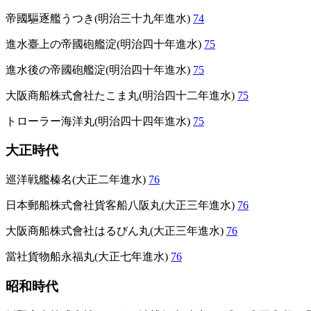
帝國驅逐艦うつき(明治三十九年進水)
74
進水臺上の帝國砲艦淀(明治四十年進水)
75
進水後の帝國砲艦淀(明治四十年進水)
75
大阪商船株式會社たこま丸(明治四十二年進水)
75
トローラー海洋丸(明治四十四年進水)
75
大正時代
巡洋戦艦榛名(大正二年進水)
76
日本郵船株式會社貨客船八阪丸(大正三年進水)
76
大阪商船株式會社はるびん丸(大正三年進水)
76
當社貨物船永福丸(大正七年進水)
76
昭和時代