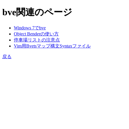
bve関連のページ
Windows 7でbve
Object Benderの使い方
停車場リストの注意点
Vim用Bvetsマップ構文Syntaxファイル
戻る